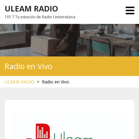
Skip
ULEAM RADIO
O
to
M
101.7 Tu estación de Radio Universitaria
content
Radio en Vivo
ULEAM RADIO
>
Radio en Vivo