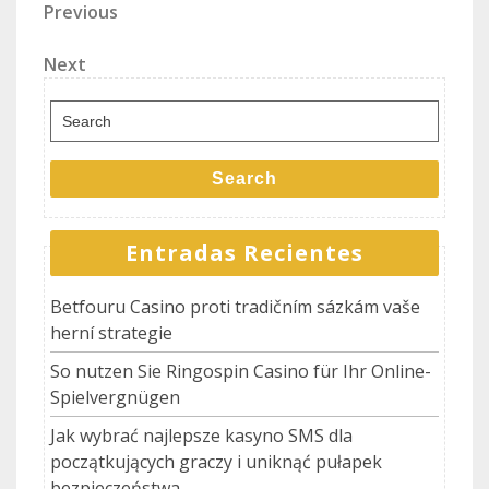
Navegación
Previous
Previous
Post
de
Next
Next
entradas
Post
Search
for:
Search
Entradas Recientes
Betfouru Casino proti tradičním sázkám vaše
herní strategie
So nutzen Sie Ringospin Casino für Ihr Online-
Spielvergnügen
Jak wybrać najlepsze kasyno SMS dla
początkujących graczy i uniknąć pułapek
bezpieczeństwa