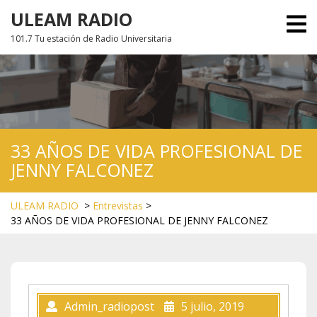
Skip
ULEAM RADIO
O
to
M
101.7 Tu estación de Radio Universitaria
content
33 AÑOS DE VIDA PROFESIONAL DE
JENNY FALCONEZ
ULEAM RADIO
>
Entrevistas
>
33 AÑOS DE VIDA PROFESIONAL DE JENNY FALCONEZ
Admin_radiopost
5 julio, 2019