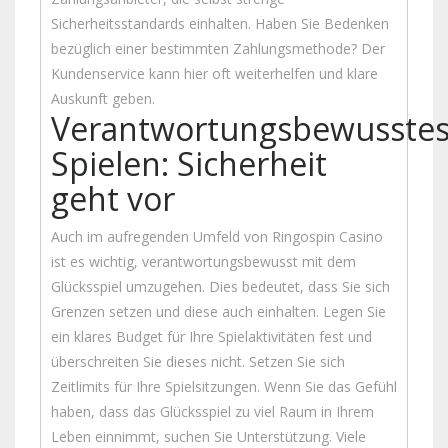
Sicherheitsstandards einhalten. Haben Sie Bedenken
bezüglich einer bestimmten Zahlungsmethode? Der
Kundenservice kann hier oft weiterhelfen und klare
Auskunft geben.
Verantwortungsbewusste
Spielen: Sicherheit
geht vor
Auch im aufregenden Umfeld von Ringospin Casino
ist es wichtig, verantwortungsbewusst mit dem
Glücksspiel umzugehen. Dies bedeutet, dass Sie sich
Grenzen setzen und diese auch einhalten. Legen Sie
ein klares Budget für Ihre Spielaktivitäten fest und
überschreiten Sie dieses nicht. Setzen Sie sich
Zeitlimits für Ihre Spielsitzungen. Wenn Sie das Gefühl
haben, dass das Glücksspiel zu viel Raum in Ihrem
Leben einnimmt, suchen Sie Unterstützung. Viele