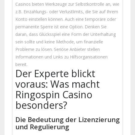
Casinos bieten Werkzeuge zur Selbstkontrolle an, wie
z.B. Einzahlungs- oder Verlustlimits, die Sie auf Ihrem
Konto einstellen können. Auch eine temporäre oder
permanente Sperre ist eine Option. Denken Sie
daran, dass Glücksspiel eine Form der Unterhaltung
sein sollte und keine Methode, um finanzielle
Probleme zu lösen. Seriöse Anbieter stellen
Informationen und Links zu Hilfsorganisationen
bereit.
Der Experte blickt
voraus: Was macht
Ringospin Casino
besonders?
Die Bedeutung der Lizenzierung
und Regulierung