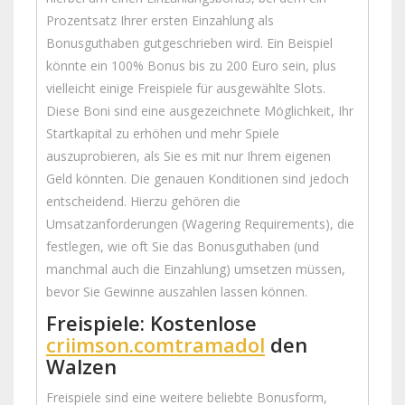
Prozentsatz Ihrer ersten Einzahlung als
Bonusguthaben gutgeschrieben wird. Ein Beispiel
könnte ein 100% Bonus bis zu 200 Euro sein, plus
vielleicht einige Freispiele für ausgewählte Slots.
Diese Boni sind eine ausgezeichnete Möglichkeit, Ihr
Startkapital zu erhöhen und mehr Spiele
auszuprobieren, als Sie es mit nur Ihrem eigenen
Geld könnten. Die genauen Konditionen sind jedoch
entscheidend. Hierzu gehören die
Umsatzanforderungen (Wagering Requirements), die
festlegen, wie oft Sie das Bonusguthaben (und
manchmal auch die Einzahlung) umsetzen müssen,
bevor Sie Gewinne auszahlen lassen können.
Freispiele: Kostenlose
criimson.com
tramadol
den
Walzen
Freispiele sind eine weitere beliebte Bonusform,