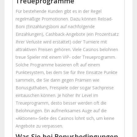
Treueprogramme
Für bestehende Kunden gibt es in der Regel
regelmäßige Promotionen. Dazu können Reload-
Boni (Einzahlungsboni auf nachfolgende
Einzahlungen), Cashback-Angebote (ein Prozentsatz
Ihrer Verluste wird erstattet) oder Turniere mit
attraktiven Preisen gehören. Viele Casinos belohnen
treue Spieler mit einem VIP- oder Treueprogramm.
Solche Programme basieren oft auf einem
Punktesystem, bei dem Sie für Ihre Einsätze Punkte
sammeln, die Sie dann gegen Prämien wie
Bonusguthaben, Freispiele oder sogar Sachpreise
eintauschen können. Je höher Ihr Level im
Treueprogramm, desto besser werden oft die
Belohnungen. Ein aufmerksames Auge auf die
«Aktionen»-Seite des Casinos lohnt sich, um keine
Angebote zu verpassen.
Was Sie bei Bonusbedingungen