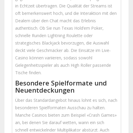
in Echtzeit übertragen. Die Qualität der Streams ist
oft bemerkenswert hoch, und die Interaktion mit den
Dealern über den Chat macht das Erlebnis
authentisch. Ob Sie nun Texas Hold’em Poker,
schnelle Runden Lightning Roulette oder
strategisches Blackjack bevorzugen, die Auswahl
deckt viele Geschmäcker ab. Die Einsätze im Live-
Casino können variieren, sodass sowohl
Gelegenheitsspieler als auch High Roller passende
Tische finden.
Besondere Spielformate und
Neuentdeckungen
Über das Standardangebot hinaus lohnt es sich, nach
besonderen Spielformaten Ausschau zu halten.
Manche Casinos bieten zum Beispiel «Crash Games»
an, bei denen Sie darauf wetten, wann ein sich
schnell entwickelnder Multiplikator abstürzt. Auch