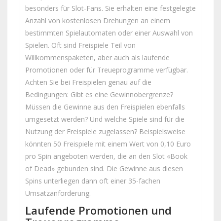
besonders für Slot-Fans. Sie erhalten eine festgelegte
Anzahl von kostenlosen Drehungen an einem
bestimmten Spielautomaten oder einer Auswahl von
Spielen. Oft sind Freispiele Teil von
Willkommenspaketen, aber auch als laufende
Promotionen oder für Treueprogramme verfügbar.
Achten Sie bei Freispielen genau auf die
Bedingungen: Gibt es eine Gewinnobergrenze?
Müssen die Gewinne aus den Freispielen ebenfalls
umgesetzt werden? Und welche Spiele sind für die
Nutzung der Freispiele zugelassen? Beispielsweise
könnten 50 Freispiele mit einem Wert von 0,10 Euro
pro Spin angeboten werden, die an den Slot «Book
of Dead» gebunden sind. Die Gewinne aus diesen
Spins unterliegen dann oft einer 35-fachen
Umsatzanforderung.
Laufende Promotionen und