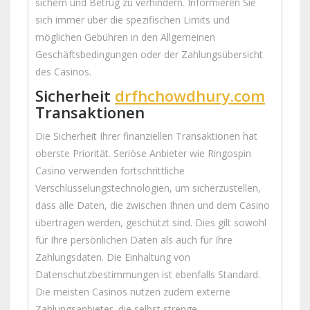
sichern und Betrug zu verhindern. Informieren Sie
sich immer über die spezifischen Limits und
möglichen Gebühren in den Allgemeinen
Geschäftsbedingungen oder der Zahlungsübersicht
des Casinos.
Sicherheit
drfhchowdhury.com
Transaktionen
Die Sicherheit Ihrer finanziellen Transaktionen hat
oberste Priorität. Seriöse Anbieter wie Ringospin
Casino verwenden fortschrittliche
Verschlüsselungstechnologien, um sicherzustellen,
dass alle Daten, die zwischen Ihnen und dem Casino
übertragen werden, geschützt sind. Dies gilt sowohl
für Ihre persönlichen Daten als auch für Ihre
Zahlungsdaten. Die Einhaltung von
Datenschutzbestimmungen ist ebenfalls Standard.
Die meisten Casinos nutzen zudem externe
Zahlungsanbieter, die selbst strenge