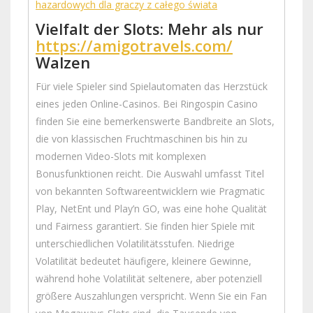
hazardowych dla graczy z całego świata
Vielfalt der Slots: Mehr als nur
https://amigotravels.com/
Walzen
Für viele Spieler sind Spielautomaten das Herzstück
eines jeden Online-Casinos. Bei Ringospin Casino
finden Sie eine bemerkenswerte Bandbreite an Slots,
die von klassischen Fruchtmaschinen bis hin zu
modernen Video-Slots mit komplexen
Bonusfunktionen reicht. Die Auswahl umfasst Titel
von bekannten Softwareentwicklern wie Pragmatic
Play, NetEnt und Play’n GO, was eine hohe Qualität
und Fairness garantiert. Sie finden hier Spiele mit
unterschiedlichen Volatilitätsstufen. Niedrige
Volatilität bedeutet häufigere, kleinere Gewinne,
während hohe Volatilität seltenere, aber potenziell
größere Auszahlungen verspricht. Wenn Sie ein Fan