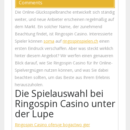
Comments
Die Online-Glücksspielbranche entwickelt sich ständig
weiter, und neue Anbieter erscheinen regelmäßig auf
dem Markt. Ein solcher Name, der zunehmend
Beachtung findet, ist Ringospin Casino. Interessierte
Spieler können
soma
auf
ringospinspielen.ch
einen
ersten Eindruck verschaffen. Aber was steckt wirklich
hinter diesem Angebot? Wir werfen einen genaueren
Blick darauf, wie Sie Ringospin Casino für Ihr Online-
Spielvergnügen nutzen können, und was Sie dabei
beachten sollten, um das Beste aus Ihrem Erlebnis
herauszuholen.
Die Spielauswahl bei
Ringospin Casino unter
der Lupe
Ringospin Casino oferuje bogactwo gier