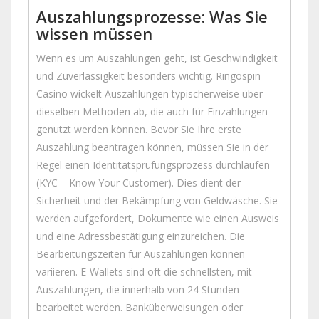
Auszahlungsprozesse: Was Sie
wissen müssen
Wenn es um Auszahlungen geht, ist Geschwindigkeit
und Zuverlässigkeit besonders wichtig. Ringospin
Casino wickelt Auszahlungen typischerweise über
dieselben Methoden ab, die auch für Einzahlungen
genutzt werden können. Bevor Sie Ihre erste
Auszahlung beantragen können, müssen Sie in der
Regel einen Identitätsprüfungsprozess durchlaufen
(KYC – Know Your Customer). Dies dient der
Sicherheit und der Bekämpfung von Geldwäsche. Sie
werden aufgefordert, Dokumente wie einen Ausweis
und eine Adressbestätigung einzureichen. Die
Bearbeitungszeiten für Auszahlungen können
variieren. E-Wallets sind oft die schnellsten, mit
Auszahlungen, die innerhalb von 24 Stunden
bearbeitet werden. Banküberweisungen oder