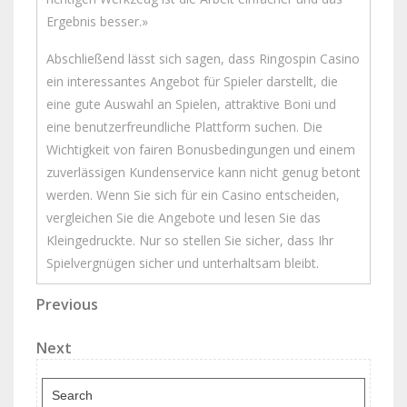
Ergebnis besser.»
Abschließend lässt sich sagen, dass Ringospin Casino
ein interessantes Angebot für Spieler darstellt, die
eine gute Auswahl an Spielen, attraktive Boni und
eine benutzerfreundliche Plattform suchen. Die
Wichtigkeit von fairen Bonusbedingungen und einem
zuverlässigen Kundenservice kann nicht genug betont
werden. Wenn Sie sich für ein Casino entscheiden,
vergleichen Sie die Angebote und lesen Sie das
Kleingedruckte. Nur so stellen Sie sicher, dass Ihr
Spielvergnügen sicher und unterhaltsam bleibt.
Navegación
Previous
Previous
Post
de
Next
Next
entradas
Post
Search