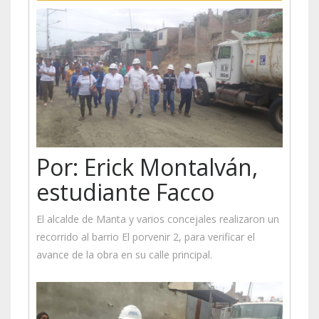
Por: Erick Montalván,
estudiante Facco
El alcalde de Manta y varios concejales realizaron un
recorrido al barrio El porvenir 2, para verificar el
avance de la obra en su calle principal.