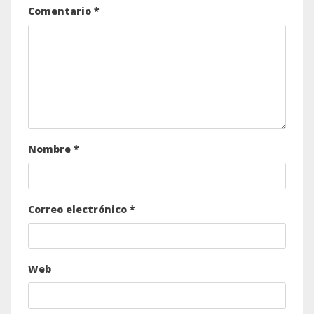
Comentario
*
Nombre
*
Correo electrónico
*
Web