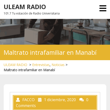
Skip
ULEAM RADIO
O
to
M
101.7 Tu estación de Radio Universitaria
content
Maltrato intrafamiliar en Manabí
ULEAM RADIO
>
Entrevistas
,
Noticias
>
Maltrato intrafamiliar en Manabí
FACCO
1 diciembre, 2020
0
Comments