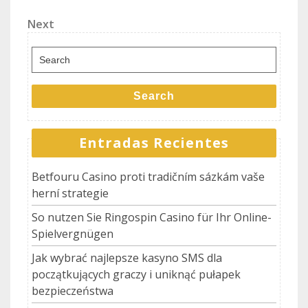
Post
de
Next
Next
entradas
Post
Search
for:
Search
Entradas Recientes
Betfouru Casino proti tradičním sázkám vaše
herní strategie
So nutzen Sie Ringospin Casino für Ihr Online-
Spielvergnügen
Jak wybrać najlepsze kasyno SMS dla
początkujących graczy i uniknąć pułapek
bezpieczeństwa