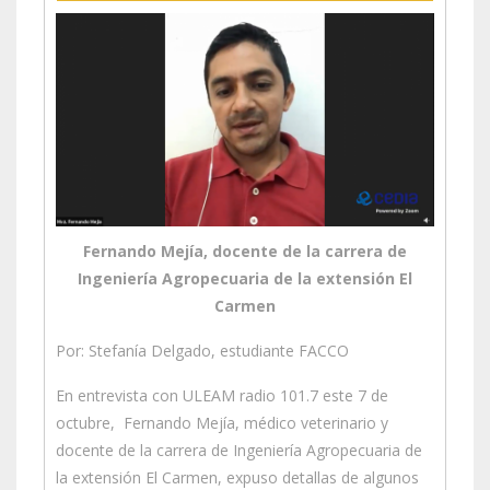
Fernando Mejía, docente de la carrera de
Ingeniería Agropecuaria de la extensión El
Carmen
Por: Stefanía Delgado, estudiante FACCO
En entrevista con ULEAM radio 101.7 este 7 de
octubre, Fernando Mejía, médico veterinario y
docente de la carrera de Ingeniería Agropecuaria de
la extensión El Carmen, expuso detallas de algunos