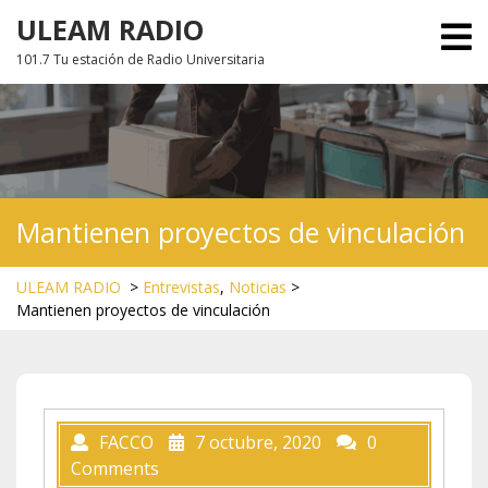
Skip
ULEAM RADIO
O
to
M
101.7 Tu estación de Radio Universitaria
content
Mantienen proyectos de vinculación
ULEAM RADIO
>
Entrevistas
,
Noticias
>
Mantienen proyectos de vinculación
FACCO
7 octubre, 2020
0
Comments