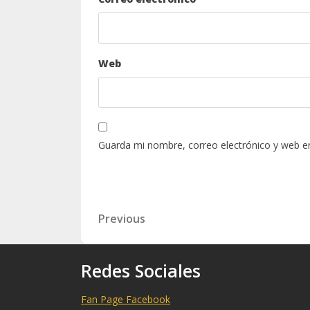
Web
Guarda mi nombre, correo electrónico y web e
Navegación
Previous
Previous
Post
de
entradas
Redes Sociales
Fan Page Facebook