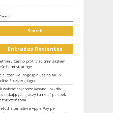
earch
or:
Search
Entradas Recientes
etfouru Casino proti tradičním sázkám
aše herní strategie
o nutzen Sie Ringospin Casino für Ihr
nline-Spielvergnügen
ak wybrać najlepsze kasyno SMS dla
oczątkujących graczy i uniknąć pułapek
ezpieczeństwa
etodi alternativi a Apple Pay per