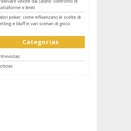
relevare vincite dai casinò: confronto di
iattaforme e limiti
alori poker: come influenzano le scelte di
etting e bluff in vari scenari di gioco
Categorías
ntrevistas
oticias