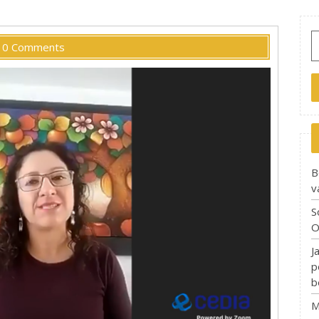
S
0 Comments
f
B
v
S
O
J
p
b
M