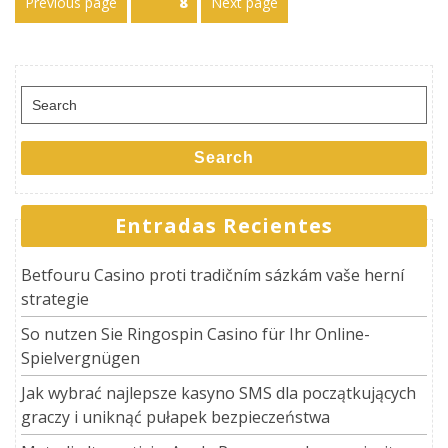
Previous page
Page
8
Next page
de
entradas
Search
for:
Search
Entradas Recientes
Betfouru Casino proti tradičním sázkám vaše herní
strategie
So nutzen Sie Ringospin Casino für Ihr Online-
Spielvergnügen
Jak wybrać najlepsze kasyno SMS dla początkujących
graczy i uniknąć pułapek bezpieczeństwa