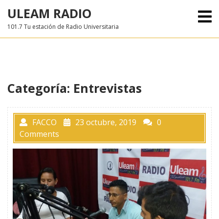
Skip
ULEAM RADIO
O
to
M
101.7 Tu estación de Radio Universitaria
content
Categoría:
Entrevistas
FACCO
23 octubre, 2019
0
Comments