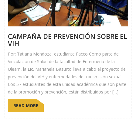
CAMPAÑA DE PREVENCIÓN SOBRE EL
VIH
Por: Tatiana Mendoza, estudiante Facco Como parte de
Vinculación de Salud de la facultad de Enfermería de la
Uleam, la Lic. Marianela Basurto lleva a cabo el proyecto de
prevención del VIH y enfermedades de transmisión sexual.
Los 57 estudiantes de esta unidad académica que son parte
de la promoción y prevención, están distribuidos por […]
READ MORE