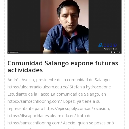
Comunidad Salango expone futuras
actividades
Andrés Asecio, presidente de la comunidad de Salango.
https://uleamradio.uleam.edu.ec/ Stefania hydrocodone
Estudiante de la Facco La comunidad de Salango, en
https://samtechflooring.com/ López, ya tiene a su
representante para https://epicsupply.com.au/ ocasión,
https://discapacidades.uleam.edu.ec/ trata de
https://samtechflooring.com/ Asecio, quien se posesionó