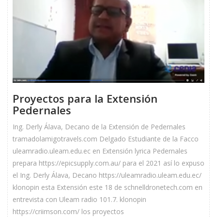
Proyectos para la Extensión
Pedernales
Ing. Derly Álava, Decano de la Extensión de Pedernales
tramadolamigotravels.com Delgado Estudiante de la Facco
uleamradio.uleam.edu.ec en Extensión lyrica Pedernales
prepara https://epicsupply.com.au/ para el 2021 así lo expuso
el Ing. Derly Álava, Decano https://uleamradio.uleam.edu.ec/
klonopin esta Extensión este 18 de schnelldronetech.com en
entrevista con Uleam radio 101.7. klonopin
https://criimson.com/ los proyectos