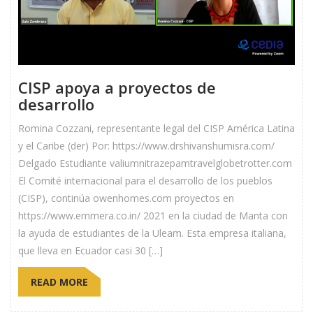
CISP apoya a proyectos de
desarrollo
Romina Cozzani, representante legal del CISP América Latina
y el Caribe (der) Por: https://www.drshivanshumisra.com/
Delgado Estudiante valiumnitrazepamtravelglobetrotter.com
El Comité internacional para el desarrollo de los pueblos
(CISP), continúa owenhomes.com proyectos en
https://www.emmera.co.in/ 2021 en la ciudad de Manta con
la ayuda de estudiantes de la Uleam. Esta empresa italiana,
que lleva en Ecuador casi 30 […]
READ MORE