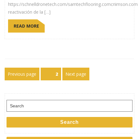
https://schnelldronetech.com/samtechflooring.comcriimson.com
reactivación de la […]
READ MORE
Paginación
Previous page
Page
2
Next page
de
entradas
Search
for:
Search