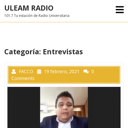
Skip
ULEAM RADIO
O
to
M
101.7 Tu estación de Radio Universitaria
content
Categoría:
Entrevistas
FACCO
19 febrero, 2021
0
Comments