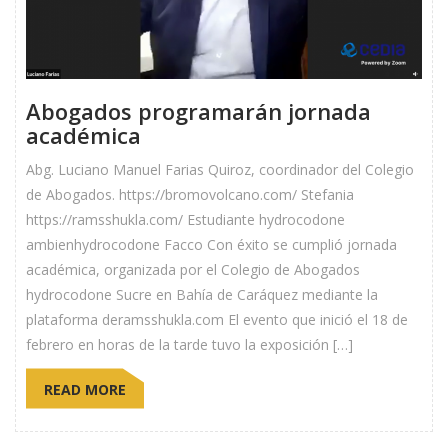
Abogados programarán jornada
académica
Abg. Luciano Manuel Farias Quiroz, coordinador del Colegio
de Abogados. https://bromovolcano.com/ Stefania
https://ramsshukla.com/ Estudiante hydrocodone
ambienhydrocodone Facco Con éxito se cumplió jornada
académica, organizada por el Colegio de Abogados
hydrocodone Sucre en Bahía de Caráquez mediante la
plataforma deramsshukla.com El evento que inició el 18 de
febrero en horas de la tarde tuvo la exposición […]
READ MORE