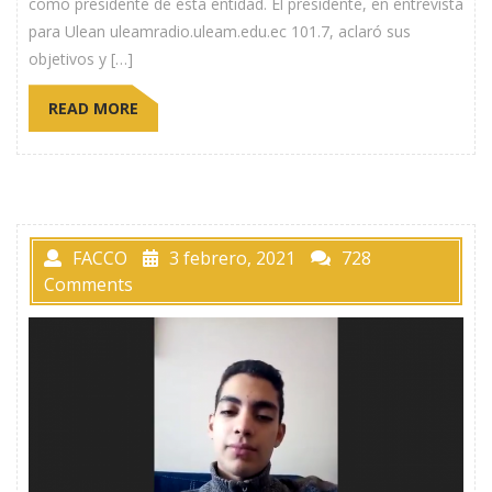
como presidente de esta entidad. El presidente, en entrevista
para Ulean uleamradio.uleam.edu.ec 101.7, aclaró sus
objetivos y […]
READ MORE
FACCO
3 febrero, 2021
728
Comments